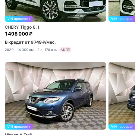
CHERY Tiggo 8, I
1 498 000 ₽
В кредит от 9 749 ₽/мес.
2020
14 000 км
2 л, 170 л.с.
АКПП
Nissan X-Trail