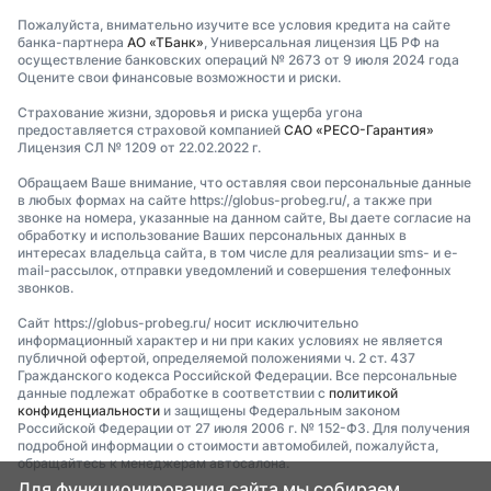
Пожалуйста, внимательно изучите все условия кредита на сайте
банка-партнера
АО «ТБанк»
, Универсальная лицензия ЦБ РФ на
осуществление банковских операций № 2673 от 9 июля 2024 года
Оцените свои финансовые возможности и риски.
Страхование жизни, здоровья и риска ущерба угона
предоставляется страховой компанией
САО «РЕСО-Гарантия»
Лицензия СЛ № 1209 от 22.02.2022 г.
Обращаем Ваше внимание, что оставляя свои персональные данные
в любых формах на сайте https://globus-probeg.ru/, а также при
звонке на номера, указанные на данном сайте, Вы даете согласие на
обработку и использование Ваших персональных данных в
интересах владельца сайта, в том числе для реализации sms- и e-
mail-рассылок, отправки уведомлений и совершения телефонных
звонков.
Сайт https://globus-probeg.ru/ носит исключительно
информационный характер и ни при каких условиях не является
публичной офертой, определяемой положениями ч. 2 ст. 437
Гражданского кодекса Российской Федерации. Все персональные
данные подлежат обработке в соответствии с
политикой
конфиденциальности
и защищены Федеральным законом
Российской Федерации от 27 июля 2006 г. № 152-ФЗ. Для получения
подробной информации о стоимости автомобилей, пожалуйста,
обращайтесь к менеджерам автосалона.
Для функционирования сайта мы собираем