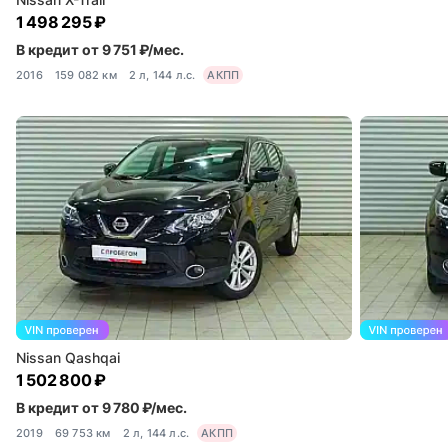
1 498 295 ₽
В кредит от 9 751 ₽/мес.
2016
159 082 км
2 л, 144 л.с.
АКПП
Nissan Qashqai
1 502 800 ₽
В кредит от 9 780 ₽/мес.
2019
69 753 км
2 л, 144 л.с.
АКПП