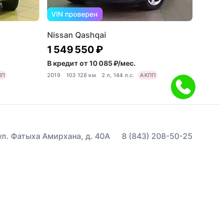
Nissan Qashqai
1 549 550 ₽
В кредит от 10 085 ₽/мес.
ПП
2019
103 128 км
2 л, 144 л.с.
АКПП
 ул. Фатыха Амирхана, д. 40А
8 (843) 208-50-25