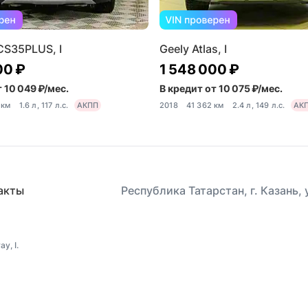
CS35PLUS, I
Geely Atlas, I
00 ₽
1 548 000 ₽
 10 049 ₽/мес.
В кредит от 10 075 ₽/мес.
 км
1.6 л, 117 л.с.
АКПП
2018
41 362 км
2.4 л, 149 л.с.
АК
акты
Республика Татарстан, г. Казань,
y, I.