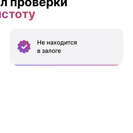
л проверки
истоту
Не находится
в залоге