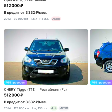
512 000 ₽
В кредит от 3 332 ₽/мес.
2013
39 000 км
1.6 л, 115 л.с.
АКПП
CHERY Tiggo (T11), I Рестайлинг (FL)
512 000 ₽
В кредит от 3 332 ₽/мес.
2014
112 800 км
2 л, 136 л.с.
4x4
МКПП