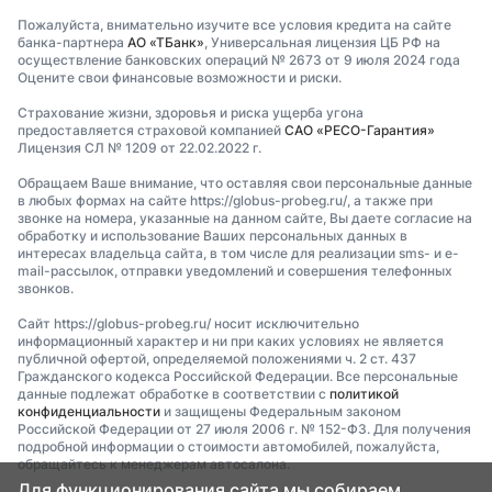
Пожалуйста, внимательно изучите все условия кредита на сайте
банка-партнера
АО «ТБанк»
, Универсальная лицензия ЦБ РФ на
осуществление банковских операций № 2673 от 9 июля 2024 года
Оцените свои финансовые возможности и риски.
Страхование жизни, здоровья и риска ущерба угона
предоставляется страховой компанией
САО «РЕСО-Гарантия»
Лицензия СЛ № 1209 от 22.02.2022 г.
Обращаем Ваше внимание, что оставляя свои персональные данные
в любых формах на сайте https://globus-probeg.ru/, а также при
звонке на номера, указанные на данном сайте, Вы даете согласие на
обработку и использование Ваших персональных данных в
интересах владельца сайта, в том числе для реализации sms- и e-
mail-рассылок, отправки уведомлений и совершения телефонных
звонков.
Сайт https://globus-probeg.ru/ носит исключительно
информационный характер и ни при каких условиях не является
публичной офертой, определяемой положениями ч. 2 ст. 437
Гражданского кодекса Российской Федерации. Все персональные
данные подлежат обработке в соответствии с
политикой
конфиденциальности
и защищены Федеральным законом
Российской Федерации от 27 июля 2006 г. № 152-ФЗ. Для получения
подробной информации о стоимости автомобилей, пожалуйста,
обращайтесь к менеджерам автосалона.
Для функционирования сайта мы собираем