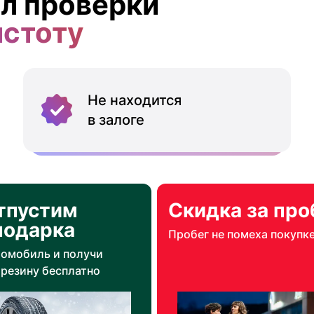
л проверки
истоту
Не находится
в залоге
тпустим
Скидка за про
подарка
Пробег не помеха покупк
томобиль и получи
резину бесплатно