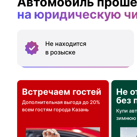
Автомобиль проше
на юридическую ч
Не находится
в розыске
Встречаем гостей
Не о
без 
Дополнительная выгода до 20%
всем гостям города Казань
Купи ав
зимнюю 