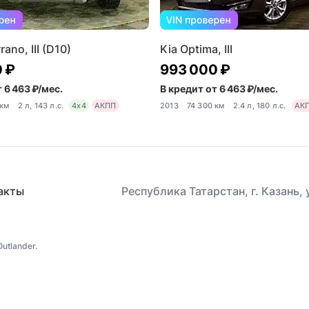
rano, III (D10)
Kia Optima, III
 ₽
993 000 ₽
 6 463 ₽/мес.
В кредит от 6 463 ₽/мес.
 км
2 л, 143 л.с.
4x4
АКПП
2013
74 300 км
2.4 л, 180 л.с.
АК
акты
Республика Татарстан, г. Казань,
utlander.