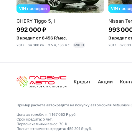
CHERY Tiggo 5, I
Nissan Ter
992 000 ₽
993 000
В кредит от 6 456 ₽/мес.
В кредит от
2017
64 000 км
3.5 л, 136 л.с.
МКПП
2017
67 000
Кредит
Акции
Конт
Пример расчета автокредита на покупку автомобиля Mitsubishi O
Цена автомобиля: 1 167 050 ₽ руб.
Срок кредита: 5 лет.
Первоначальный взнос: 70 %.
Полная стоимость кредита: 459 201 ₽ руб.