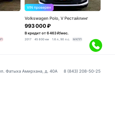
Volkswagen Polo, V Рестайлинг
993 000 ₽
В кредит от 6 463 ₽/мес.
ПП
2017
45 800 км
1.6 л, 90 л.с.
МКПП
 ул. Фатыха Амирхана, д. 40А
8 (843) 208-50-25