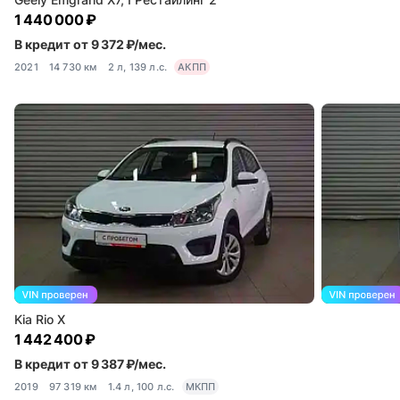
1 440 000 ₽
В кредит от 9 372 ₽/мес.
2021
14 730 км
2 л, 139 л.с.
АКПП
Kia Rio X
1 442 400 ₽
В кредит от 9 387 ₽/мес.
2019
97 319 км
1.4 л, 100 л.с.
МКПП