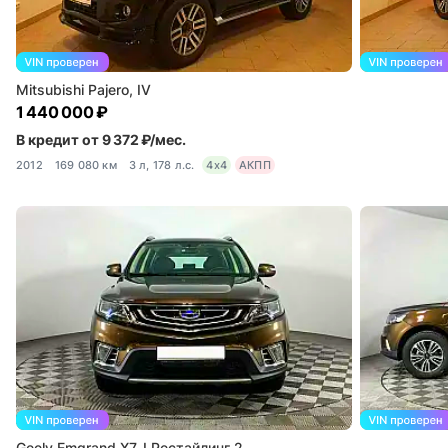
Mitsubishi Pajero, IV
1 440 000 ₽
В кредит от 9 372 ₽/мес.
2012
169 080 км
3 л, 178 л.с.
4x4
АКПП
Geely Emgrand X7, I Рестайлинг 2