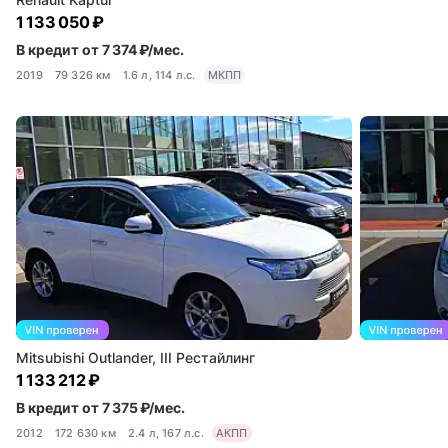
1 133 050 ₽
В кредит от 7 374 ₽/мес.
2019
79 326 км
1.6 л, 114 л.с.
МКПП
Mitsubishi Outlander, III Рестайлинг
1 133 212 ₽
В кредит от 7 375 ₽/мес.
2012
172 630 км
2.4 л, 167 л.с.
АКПП