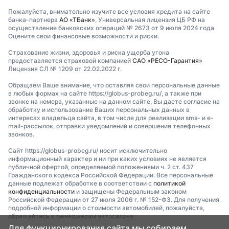
Пожалуйста, внимательно изучите все условия кредита на сайте
банка-партнера
АО «ТБанк»
, Универсальная лицензия ЦБ РФ на
осуществление банковских операций № 2673 от 9 июля 2024 года
Оцените свои финансовые возможности и риски.
Страхование жизни, здоровья и риска ущерба угона
предоставляется страховой компанией
САО «РЕСО-Гарантия»
Лицензия СЛ № 1209 от 22.02.2022 г.
Обращаем Ваше внимание, что оставляя свои персональные данные
в любых формах на сайте https://globus-probeg.ru/, а также при
звонке на номера, указанные на данном сайте, Вы даете согласие на
обработку и использование Ваших персональных данных в
интересах владельца сайта, в том числе для реализации sms- и e-
mail-рассылок, отправки уведомлений и совершения телефонных
звонков.
Сайт https://globus-probeg.ru/ носит исключительно
информационный характер и ни при каких условиях не является
публичной офертой, определяемой положениями ч. 2 ст. 437
Гражданского кодекса Российской Федерации. Все персональные
данные подлежат обработке в соответствии с
политикой
конфиденциальности
и защищены Федеральным законом
Российской Федерации от 27 июля 2006 г. № 152-ФЗ. Для получения
подробной информации о стоимости автомобилей, пожалуйста,
обращайтесь к менеджерам автосалона.
Для функционирования сайта мы собираем