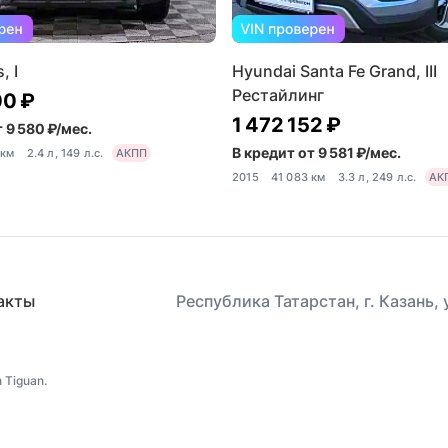
, I
Hyundai Santa Fe Grand, III
Рестайлинг
00 ₽
1 472 152 ₽
 9 580 ₽/мес.
В кредит от 9 581 ₽/мес.
 км
2.4 л, 149 л.с.
АКПП
2015
41 083 км
3.3 л, 249 л.с.
АК
акты
Республика Татарстан, г. Казань,
 Tiguan.