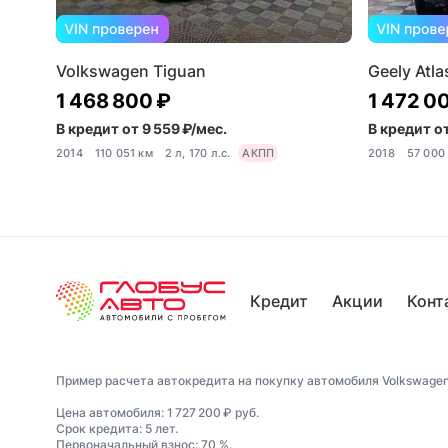
Volkswagen Tiguan
Geely Atlas
1 468 800 ₽
1 472 0
В кредит от 9 559 ₽/мес.
В кредит от
2014
110 051 км
2 л, 170 л.с.
АКПП
2018
57 000
Кредит
Акции
Конт
Пример расчета автокредита на покупку автомобиля Volkswagen
Цена автомобиля: 1 727 200 ₽ руб.
Срок кредита: 5 лет.
Первоначальный взнос: 70 %.