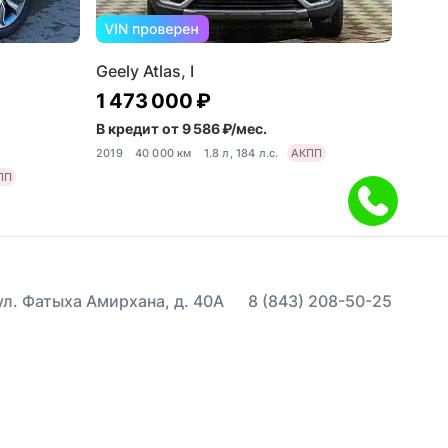
Geely Atlas, I
1 473 000 ₽
В кредит от 9 586 ₽/мес.
2019
40 000 км
1.8 л, 184 л.с.
АКПП
ПП
 ул. Фатыха Амирхана, д. 40А
8 (843) 208-50-25