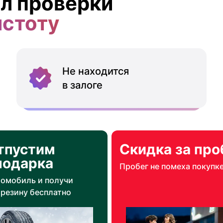
л проверки
истоту
Не находится
в залоге
тпустим
Скидка за про
подарка
Пробег не помеха покупк
томобиль и получи
резину бесплатно