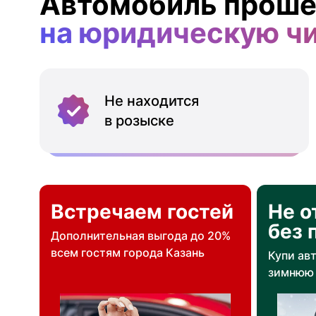
Автомобиль проше
на юридическую ч
Не находится
в розыске
Встречаем гостей
Не о
без 
Дополнительная выгода до 20%
всем гостям города Казань
Купи ав
зимнюю 