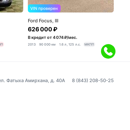
Ford Focus, III
626 000 ₽
В кредит от 4 074 ₽/мес.
ПП
2013
90 000 км
1.6 л, 125 л.с.
МКПП
 ул. Фатыха Амирхана, д. 40А
8 (843) 208-50-25