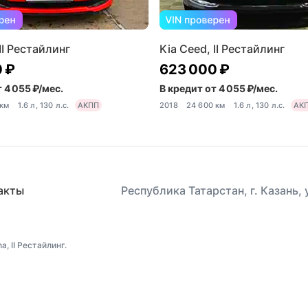
II Рестайлинг
Kia Ceed, II Рестайлинг
 ₽
623 000 ₽
 4 055 ₽/мес.
В кредит от 4 055 ₽/мес.
 км
1.6 л, 130 л.с.
АКПП
2018
24 600 км
1.6 л, 130 л.с.
АК
акты
Республика Татарстан, г. Казань,
, II Рестайлинг.