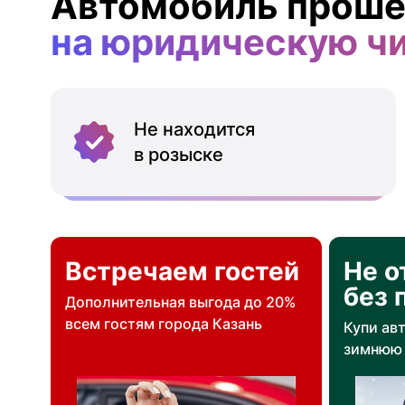
Автомобиль проше
на юридическую ч
Не находится
в розыске
Встречаем гостей
Не о
без 
Дополнительная выгода до 20%
всем гостям города Казань
Купи ав
зимнюю 