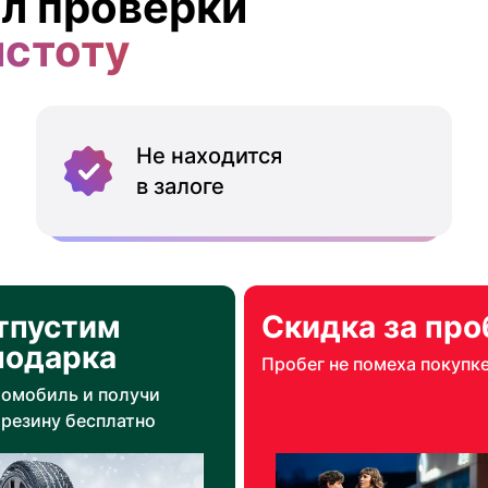
л проверки
истоту
Не находится
в залоге
тпустим
Скидка за про
подарка
Пробег не помеха покупк
томобиль и получи
резину бесплатно