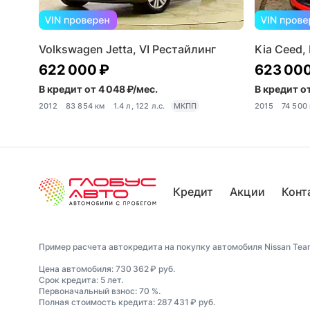
Volkswagen Jetta, VI Рестайлинг
Kia Ceed, 
622 000 ₽
623 000
В кредит от 4 048 ₽/мес.
В кредит от
2012
83 854 км
1.4 л, 122 л.с.
МКПП
2015
74 500
Кредит
Акции
Конт
Пример расчета автокредита на покупку автомобиля Nissan Teana
Цена автомобиля: 730 362 ₽ руб.
Срок кредита: 5 лет.
Первоначальный взнос: 70 %.
Полная стоимость кредита: 287 431 ₽ руб.