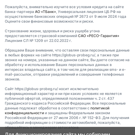
Пожалуйста, внимательно изучите все условия кредита на сайте
банка-партнера
АО «ТБанк»
, Универсальная лицензия ЦБ РФ на
осуществление банковских операций № 2673 от 9 июля 2024 года
Оцените свои финансовые возможности и риски.
Страхование жизни, здоровья и риска ущерба угона
предоставляется страховой компанией
САО «РЕСО-Гарантия»
Лицензия СЛ № 1209 от 22.02.2022 г.
Обращаем Ваше внимание, что оставляя свои персональные данные
в любых формах на сайте https://globus-probeg.ru/, а также при
звонке на номера, указанные на данном сайте, Вы даете согласие на
обработку и использование Ваших персональных данных в
интересах владельца сайта, в том числе для реализации sms- и e-
mail-рассылок, отправки уведомлений и совершения телефонных
звонков.
Сайт https://globus-probeg.ru/ носит исключительно
информационный характер и ни при каких условиях не является
публичной офертой, определяемой положениями ч. 2 ст. 437
Гражданского кодекса Российской Федерации. Все персональные
данные подлежат обработке в соответствии с
политикой
конфиденциальности
и защищены Федеральным законом
Российской Федерации от 27 июля 2006 г. № 152-ФЗ. Для получения
подробной информации о стоимости автомобилей, пожалуйста,
обращайтесь к менеджерам автосалона.
Для функционирования сайта мы собираем