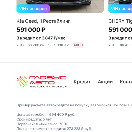
Kia Ceed, II Рестайлинг
CHERY Tigg
591 000 ₽
591 000
В кредит от 3 847 ₽/мес.
В кредит от
2017
66 200 км
1.6 л, 130 л.с.
АКПП
2015
86 433
Кредит
Акции
Конт
Пример расчета автокредита на покупку автомобиля Hyundai Tuc
Цена автомобиля: 694 400 ₽ руб.
Срок кредита: 5 лет.
Первоначальный взнос: 70 %.
Полная стоимость кредита: 273 223 ₽ руб.