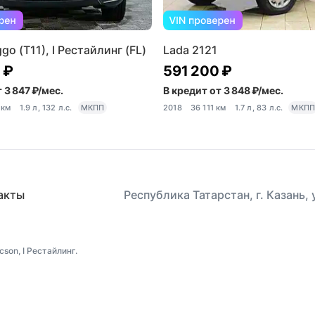
o (T11), I Рестайлинг (FL)
Lada 2121
 ₽
591 200 ₽
 3 847 ₽/мес.
В кредит от 3 848 ₽/мес.
 км
1.9 л, 132 л.с.
МКПП
2018
36 111 км
1.7 л, 83 л.с.
МКП
акты
Республика Татарстан, г. Казань,
son, I Рестайлинг.