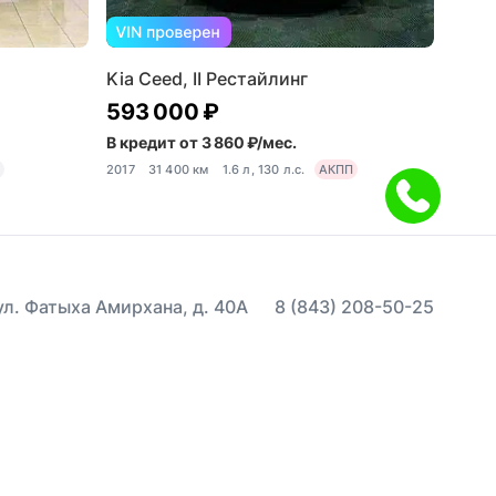
Kia Ceed, II Рестайлинг
593 000 ₽
В кредит от 3 860 ₽/мес.
П
2017
31 400 км
1.6 л, 130 л.с.
АКПП
 ул. Фатыха Амирхана, д. 40А
8 (843) 208-50-25