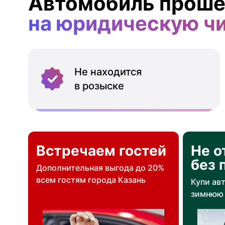
Автомобиль проше
на юридическую ч
Не находится
в розыске
Встречаем гостей
Не о
без 
Дополнительная выгода до 20%
всем гостям города Казань
Купи ав
зимнюю 