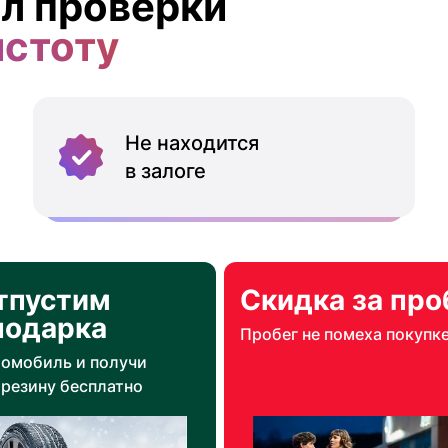
л проверки
истоту
Не находится
в залоге
тпустим
Скидка за про
подарка
Пробег не помеха покупк
томобиль и получи
резину бесплатно