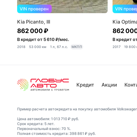
Kia Picanto, III
Kia Optima
862 000 ₽
862 000
В кредит от 5 610 ₽/мес.
В кредит от
2018
53 000 км
1 л, 67 л.с.
МКПП
2017
19 800
Кредит
Акции
Конт
Пример расчета автокредита на покупку автомобиля Volkswagen T
Цена автомобиля: 1 013 710 ₽ руб.
Срок кредита: 5 лет.
Первоначальный взнос: 70 %.
Полная стоимость кредита: 398 861 ₽ руб.