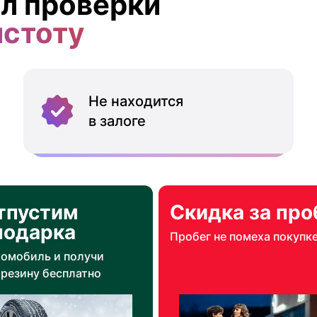
л проверки
истоту
Не находится
в залоге
тпустим
Скидка за про
подарка
Пробег не помеха покупк
томобиль и получи
резину бесплатно