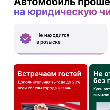
Автомобиль проше
на юридическую ч
Не находится
в розыске
Встречаем гостей
Не о
без 
Дополнительная выгода до 20%
всем гостям города Казань
Купи ав
зимнюю 