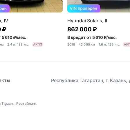
, IV
Hyundai Solaris, II
 ₽
862 000 ₽
 5 610 ₽/мес.
В кредит от 5 610 ₽/мес.
 км
2.4 л, 188 л.с.
АКПП
2018
45 000 км
1.6 л, 123 л.с.
АК
акты
Республика Татарстан, г. Казань,
iguan, I Рестайлинг.