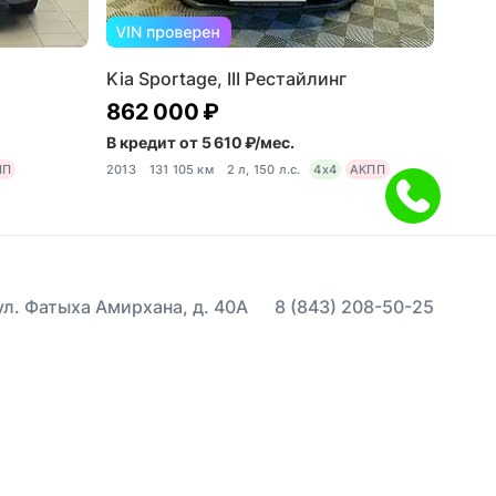
Kia Sportage, III Рестайлинг
862 000 ₽
В кредит от 5 610 ₽/мес.
ПП
2013
131 105 км
2 л, 150 л.с.
4x4
АКПП
 ул. Фатыха Амирхана, д. 40А
8 (843) 208-50-25