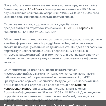
Пожалуйста, внимательно изучите все условия кредита на сайте
банка-партнера
АО «ТБанк»
, Универсальная лицензия ЦБ РФ на
осуществление банковских операций № 2673 от 9 июля 2024 года
Оцените свои финансовые возможности и риски.
Страхование жизни, здоровья и риска ущерба угона
предоставляется страховой компанией
САО «РЕСО-Гарантия»
Лицензия СЛ № 1209 от 22.02.2022 г.
Обращаем Ваше внимание, что оставляя свои персональные данные
в любых формах на сайте https://globus-probeg.ru/, а также при
звонке на номера, указанные на данном сайте, Вы даете согласие на
обработку и использование Ваших персональных данных в
интересах владельца сайта, в том числе для реализации sms- и e-
mail-рассылок, отправки уведомлений и совершения телефонных
звонков.
Сайт https://globus-probeg.ru/ носит исключительно
информационный характер и ни при каких условиях не является
публичной офертой, определяемой положениями ч. 2 ст. 437
Гражданского кодекса Российской Федерации. Все персональные
данные подлежат обработке в соответствии с
политикой
конфиденциальности
и защищены Федеральным законом
Российской Федерации от 27 июля 2006 г. № 152-ФЗ. Для получения
подробной информации о стоимости автомобилей, пожалуйста,
обращайтесь к менеджерам автосалона.
Для функционирования сайта мы собираем