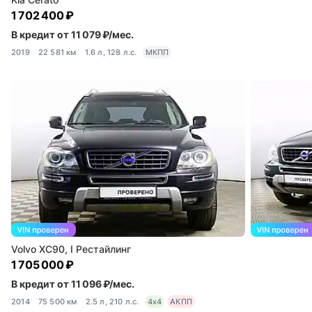
1 702 400 ₽
В кредит от 11 079 ₽/мес.
2019
22 581 км
1.6 л, 128 л.с.
МКПП
Volvo XC90, I Рестайлинг
1 705 000 ₽
В кредит от 11 096 ₽/мес.
2014
75 500 км
2.5 л, 210 л.с.
4x4
АКПП