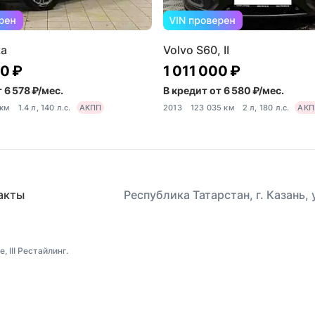
ka
Volvo S60, II
50 ₽
1 011 000 ₽
 6 578 ₽/мес.
В кредит от 6 580 ₽/мес.
 км
1.4 л, 140 л.с.
АКПП
2013
123 035 км
2 л, 180 л.с.
АКП
акты
Республика Татарстан, г. Казань,
 III Рестайлинг.