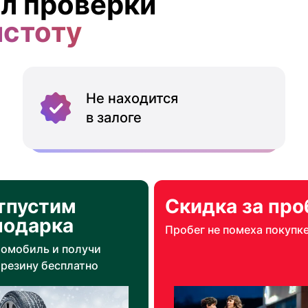
л проверки
истоту
Не находится
в залоге
тпустим
Скидка за про
подарка
Пробег не помеха покупк
томобиль и получи
резину бесплатно