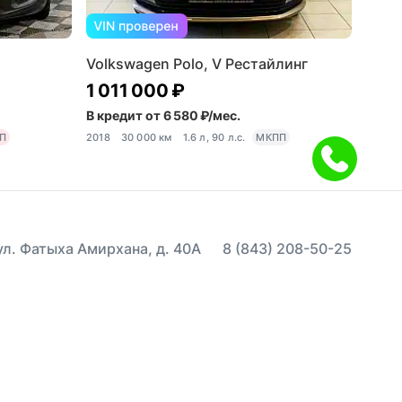
Volkswagen Polo, V Рестайлинг
1 011 000 ₽
В кредит от 6 580 ₽/мес.
П
2018
30 000 км
1.6 л, 90 л.с.
МКПП
 ул. Фатыха Амирхана, д. 40А
8 (843) 208-50-25