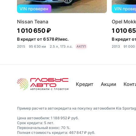
Nissan Teana
Opel Mok
1 010 650 ₽
1 010 6
В кредит от 6 578 ₽/мес.
В кредит от
2015
95 630 км
2.5 л, 173 л.с.
АКПП
2013
91 000
Кредит
Акции
Конт
Пример расчета автокредита на покупку автомобиля Kia Sportage,
Цена автомобиля: 1 188 952 ₽ руб.
Срок кредита: 5 лет.
Первоначальный взнос: 70 %.
Полная стоимость кредита: 467 847 ₽ руб.