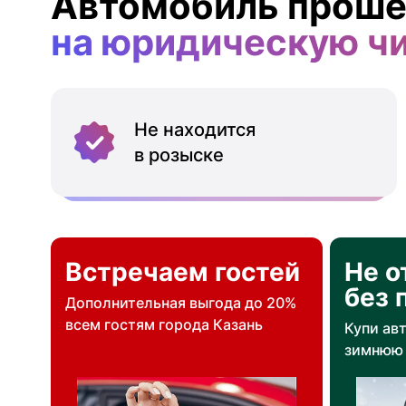
Автомобиль проше
на юридическую ч
Не находится
в розыске
Встречаем гостей
Не о
без 
Дополнительная выгода до 20%
всем гостям города Казань
Купи ав
зимнюю 