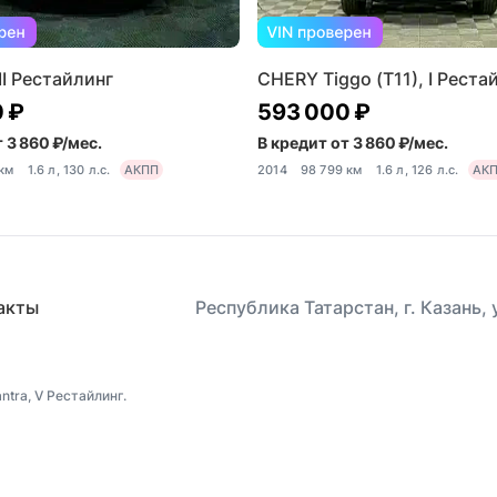
II Рестайлинг
CHERY Tiggo (T11), I Рестай
 ₽
593 000 ₽
 3 860 ₽/мес.
В кредит от 3 860 ₽/мес.
 км
1.6 л, 130 л.с.
АКПП
2014
98 799 км
1.6 л, 126 л.с.
АК
акты
Республика Татарстан, г. Казань,
tra, V Рестайлинг.