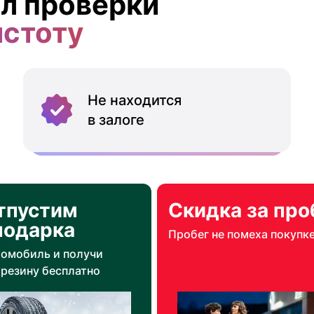
л проверки
истоту
Не находится
в залоге
тпустим
Скидка за про
подарка
Пробег не помеха покупк
томобиль и получи
резину бесплатно