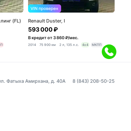
линг (FL)
Renault Duster, I
593 000 ₽
В кредит от 3 860 ₽/мес.
ПП
2014
75 900 км
2 л, 135 л.с.
4x4
МКПП
 ул. Фатыха Амирхана, д. 40А
8 (843) 208-50-25