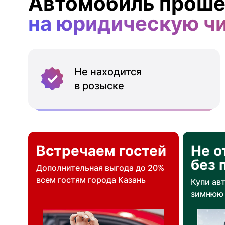
Автомобиль проше
на юридическую ч
Не находится
в розыске
Встречаем гостей
Не о
без 
Дополнительная выгода до 20%
всем гостям города Казань
Купи ав
зимнюю 