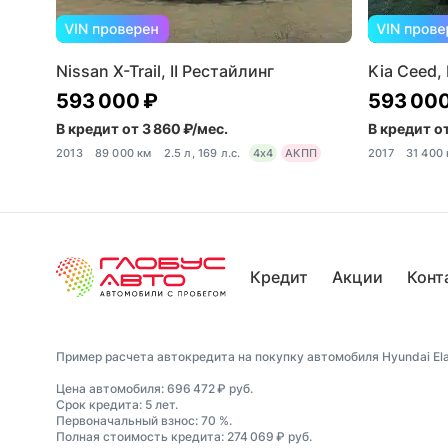
Nissan X-Trail, II Рестайлинг
Kia Ceed, 
593 000 ₽
593 000
В кредит от 3 860 ₽/мес.
В кредит от
2013
89 000 км
2.5 л, 169 л.с.
4x4
АКПП
2017
31 400
Кредит
Акции
Конт
Пример расчета автокредита на покупку автомобиля Hyundai Elan
Цена автомобиля: 696 472 ₽ руб.
Срок кредита: 5 лет.
Первоначальный взнос: 70 %.
Полная стоимость кредита: 274 069 ₽ руб.