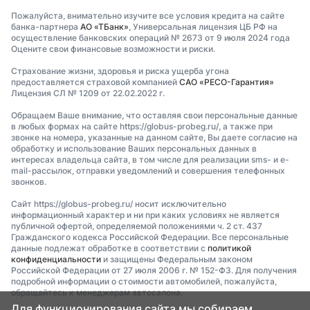
Пожалуйста, внимательно изучите все условия кредита на сайте
банка-партнера
АО «ТБанк»
, Универсальная лицензия ЦБ РФ на
осуществление банковских операций № 2673 от 9 июля 2024 года
Оцените свои финансовые возможности и риски.
Страхование жизни, здоровья и риска ущерба угона
предоставляется страховой компанией
САО «РЕСО-Гарантия»
Лицензия СЛ № 1209 от 22.02.2022 г.
Обращаем Ваше внимание, что оставляя свои персональные данные
в любых формах на сайте https://globus-probeg.ru/, а также при
звонке на номера, указанные на данном сайте, Вы даете согласие на
обработку и использование Ваших персональных данных в
интересах владельца сайта, в том числе для реализации sms- и e-
mail-рассылок, отправки уведомлений и совершения телефонных
звонков.
Сайт https://globus-probeg.ru/ носит исключительно
информационный характер и ни при каких условиях не является
публичной офертой, определяемой положениями ч. 2 ст. 437
Гражданского кодекса Российской Федерации. Все персональные
данные подлежат обработке в соответствии с
политикой
конфиденциальности
и защищены Федеральным законом
Российской Федерации от 27 июля 2006 г. № 152-ФЗ. Для получения
подробной информации о стоимости автомобилей, пожалуйста,
обращайтесь к менеджерам автосалона.
Для функционирования сайта мы собираем