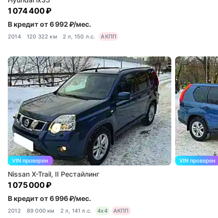
1 074 400 ₽
В кредит от 6 992 ₽/мес.
2014
120 322 км
2 л, 150 л.с.
АКПП
Nissan X-Trail, II Рестайлинг
1 075 000 ₽
В кредит от 6 996 ₽/мес.
2012
89 000 км
2 л, 141 л.с.
4x4
АКПП