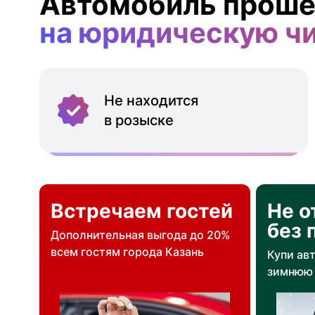
Автомобиль проше
на юридическую ч
Не находится
в розыске
Встречаем гостей
Не о
без 
Дополнительная выгода до 20%
всем гостям города Казань
Купи ав
зимнюю 