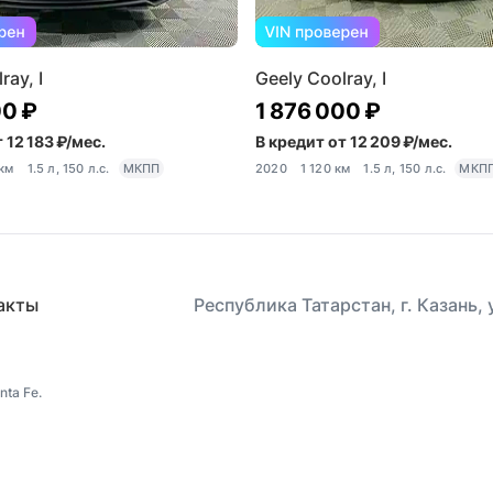
ray, I
Geely Coolray, I
00 ₽
1 876 000 ₽
 12 183 ₽/мес.
В кредит от 12 209 ₽/мес.
 км
1.5 л, 150 л.с.
МКПП
2020
1 120 км
1.5 л, 150 л.с.
МКП
акты
Республика Татарстан, г. Казань,
ta Fe.