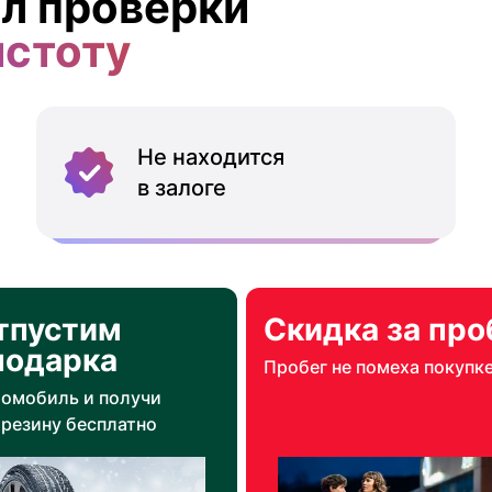
л проверки
истоту
Не находится
в залоге
тпустим
Скидка за про
подарка
Пробег не помеха покупк
томобиль и получи
резину бесплатно