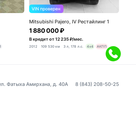
Mitsubishi Pajero, IV Рестайлинг 1
1 880 000 ₽
В кредит от 12 235 ₽/мес.
П
2012
109 530 км
3 л, 178 л.с.
4x4
АКПП
 ул. Фатыха Амирхана, д. 40А
8 (843) 208-50-25