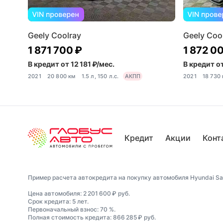
Geely Coolray
Geely Cool
1 871 700 ₽
1 872 0
В кредит от 12 181 ₽/мес.
В кредит от
2021
20 800 км
1.5 л, 150 л.с.
АКПП
2021
18 730
Кредит
Акции
Конт
Пример расчета автокредита на покупку автомобиля Hyundai San
Цена автомобиля: 2 201 600 ₽ руб.
Срок кредита: 5 лет.
Первоначальный взнос: 70 %.
Полная стоимость кредита: 866 285 ₽ руб.