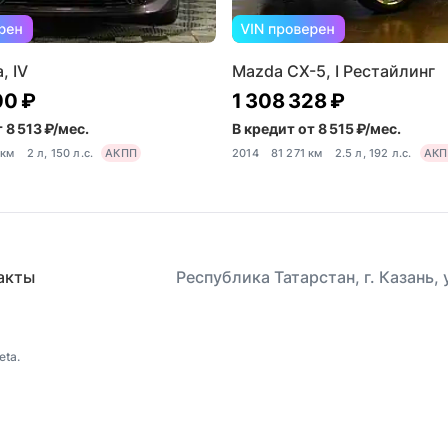
, IV
Mazda CX-5, I Рестайлинг
00 ₽
1 308 328 ₽
 8 513 ₽/мес.
В кредит от 8 515 ₽/мес.
 км
2 л, 150 л.с.
АКПП
2014
81 271 км
2.5 л, 192 л.с.
АКП
акты
Республика Татарстан, г. Казань,
eta.