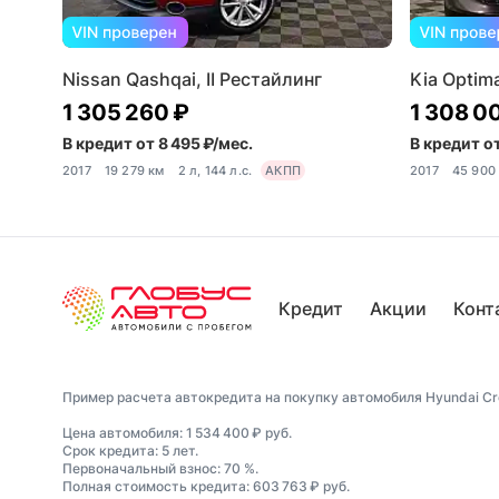
Nissan Qashqai, II Рестайлинг
Kia Optima
1 305 260 ₽
1 308 0
В кредит от 8 495 ₽/мес.
В кредит от
2017
19 279 км
2 л, 144 л.с.
АКПП
2017
45 900
Кредит
Акции
Конт
Пример расчета автокредита на покупку автомобиля Hyundai Cr
Цена автомобиля: 1 534 400 ₽ руб.
Срок кредита: 5 лет.
Первоначальный взнос: 70 %.
Полная стоимость кредита: 603 763 ₽ руб.