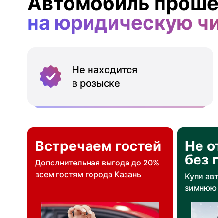
Автомобиль проше
на юридическую ч
Не находится
в розыске
Встречаем гостей
Не о
без 
Дополнительная выгода до 20%
всем гостям города Казань
Купи ав
зимнюю 