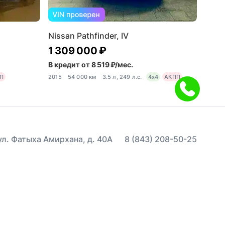
Nissan Pathfinder, IV
1 309 000 ₽
В кредит от 8 519 ₽/мес.
П
2015
54 000 км
3.5 л, 249 л.с.
4x4
АКПП
 ул. Фатыха Амирхана, д. 40А
8 (843) 208-50-25