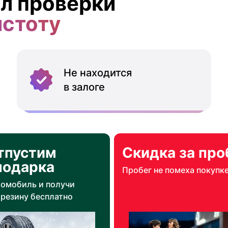
л проверки
истоту
Не находится
в залоге
тпустим
Скидка за про
подарка
Пробег не помеха покупк
томобиль и получи
резину бесплатно