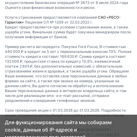
осуществление банковских операций № 2673 от 9 июля 2024 года
Оцените свои финансовые возможности и риски.
Услуги страхования предоставляются компанией
САО «РЕСО-
Гарантия»
Лицензия СЛ № 1209 от 22.02.2022 г.
Кредит предоставляется при условии страхования жизни, а также
ущерба угона. Финальная сумма будет озвучена менеджером после
получения информации от банков.
Пример расчета автокредита. Покупка Ford Focus, III стоимостью
440 000 ₽ в кредит на 5 лет с первоначальным взносом 70%. Полная
стоимость кредита составит 169 620 ₽. Сумма кредита составит
132 000 ₽, процентная ставка по кредиту 10,9%, ежемесячный
платеж 2 805 ₽, без дополнительных комиссий, с обязательным
страхованием жизни и здоровья, а также ущерба угона. Обращаем
Ваше внимание, что оставляя свои персональные данные в любых
формах на сайте, а также при звонке на номера, указанные на
данном сайте, Вы даете согласие на обработку и использование
Ваших персональных данных в интересах владельца сайта, в том
числе для реализации sms- и e-mail-рассылок, отправки
уведомлений и совершения телефонных звонков.
Срок проведения акции с 01.03.2026 до 31.03.2026. Подробности
акции, стоимости автомобилей уточняйте у менеджеров отдела
продаж.
Для функционирования сайта мы собираем
cookie, данные об IP-адресе и
ООО "ТОЧКА" I ОГРН 1255000088903 I ИНН 5040198099 I
МОСКОВСКАЯ ОБЛАСТЬ, М.О. РАМЕНСКИЙ, ПГТ. КРАТОВО, УЛ